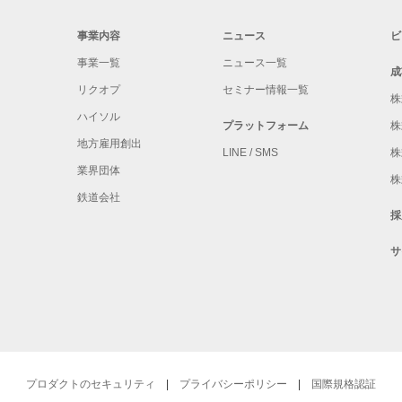
事業内容
ニュース
ビ
事業一覧
ニュース一覧
成
リクオプ
セミナー情報一覧
株
ハイソル
プラットフォーム
株
地方雇用創出
LINE / SMS
株
業界団体
株
鉄道会社
採
サ
プロダクトのセキュリティ
プライバシーポリシー
国際規格認証