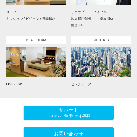
メッセージ
リクオプ
ハイソル
ミッション / ビジョン / 行動指針
地方雇用創出
業界団体
鉄道会社
PLATFORM
BIG DATA
LINE / SMS
ビッグデータ
サポート
システムご利用中のお客様
お問い合わせ